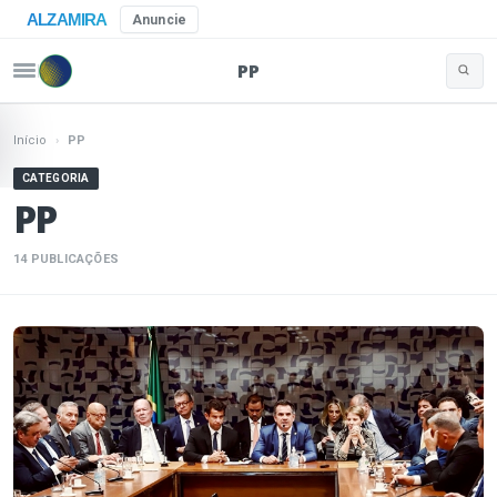
ALZAMIRA
Anuncie
PP
Buscar 
Pular para o conteúdo
Início
›
PP
CATEGORIA
PP
14 PUBLICAÇÕES