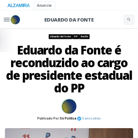
ALZAMIRA
Anuncie
EDUARDO DA FONTE
Buscar 
Pular para o conteúdo
Eduardo da Fonte
PP
Recife
Eduardo da Fonte é
reconduzido ao cargo
de presidente estadual
do PP
Publicado Por:
Só Política
5 anos atrás