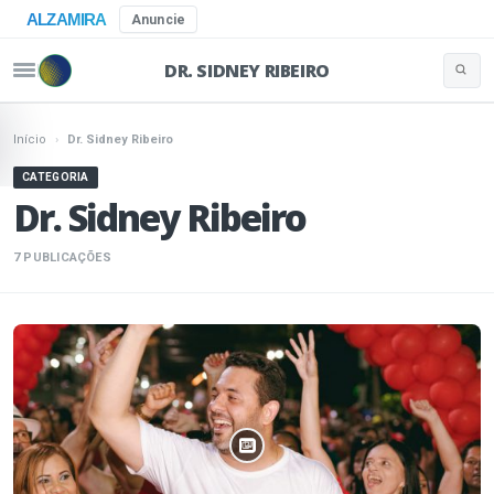
ALZAMIRA
Anuncie
DR. SIDNEY RIBEIRO
Buscar 
Pular para o conteúdo
Início
›
Dr. Sidney Ribeiro
CATEGORIA
Dr. Sidney Ribeiro
7 PUBLICAÇÕES