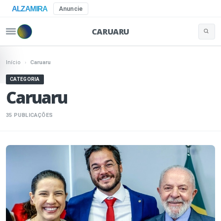
ALZAMIRA
Anuncie
CARUARU
Buscar 
Pular para o conteúdo
Início
›
Caruaru
CATEGORIA
Caruaru
35 PUBLICAÇÕES