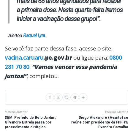
mais de 68 anos agendados para receber
a primeira dose. Nesta quarta-feira iremos
iniciar a vacinação desse grupo!”
.
Alertou
Raquel Lyra
.
Se você faz parte dessa fase, acesse o site:
vacina.
caruaru
.pe.gov.br
ou ligue para:
0800
281 70 80
.
“Vamos vencer essa pandemia
juntos!”
, completou.
Matéria Anterior
Próxima Matéria
DEM: Prefeito de Belo Jardim,
Diogo Alexandre (Avante) se
Gilvandro Estrela passa por
reúne com presidente da FPF-PE
procedimento cirúrgico
Evandro Carvalho