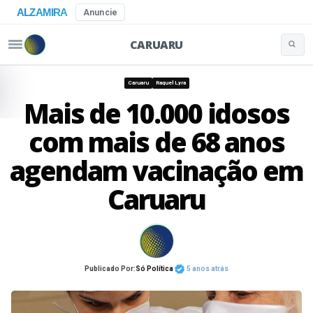
ALZAMIRA
Anuncie
CARUARU
Buscar 
Pular para o conteúdo
Caruaru
Raquel Lyra
Mais de 10.000 idosos
com mais de 68 anos
agendam vacinação em
Caruaru
Publicado Por:
Só Política
5 anos atrás