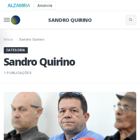
ALZAMIRA
Anuncie
SANDRO QUIRINO
Buscar 
Pular para o conteúdo
Início
›
Sandro Quirino
CATEGORIA
Sandro Quirino
1 PUBLICAÇÕES