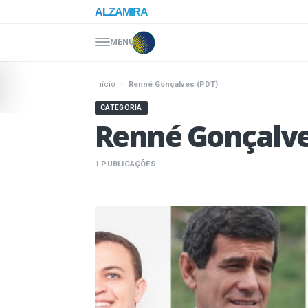
Pular para o conteúdo
ALZAMIRA
MENU
Início
›
Renné Gonçalves (PDT)
CATEGORIA
Renné Gonçalve
1 PUBLICAÇÕES