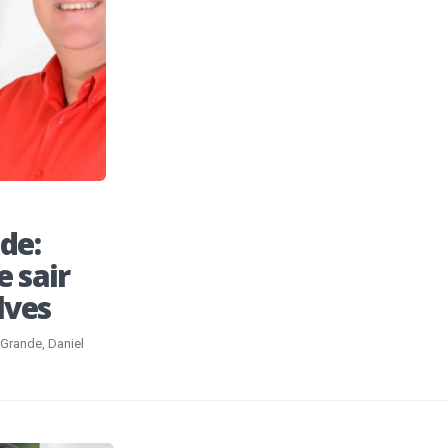
de:
 sair
lves
 Grande, Daniel