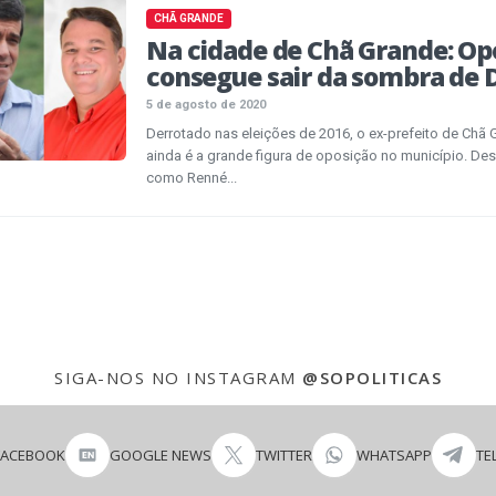
CHÃ GRANDE
Na cidade de Chã Grande: Op
consegue sair da sombra de D
5 de agosto de 2020
Derrotado nas eleições de 2016, o ex-prefeito de Chã G
ainda é a grande figura de oposição no município. D
como Renné...
SIGA-NOS NO INSTAGRAM
@SOPOLITICAS
FACEBOOK
GOOGLE NEWS
TWITTER
WHATSAPP
TE