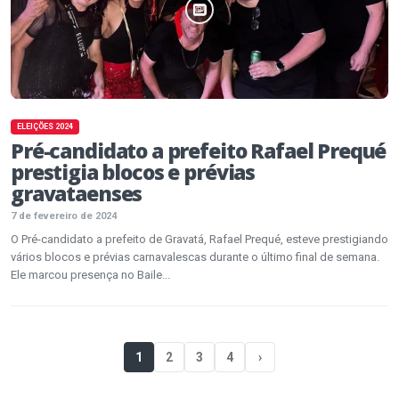
ELEIÇÕES 2024
Pré-candidato a prefeito Rafael Prequé
prestigia blocos e prévias
gravataenses
7 de fevereiro de 2024
O Pré-candidato a prefeito de Gravatá, Rafael Prequé, esteve prestigiando
vários blocos e prévias carnavalescas durante o último final de semana.
Ele marcou presença no Baile...
1
2
3
4
›