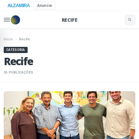
ALZAMIRA
Anuncie
RECIFE
Buscar 
Pular para o conteúdo
Início
›
Recife
CATEGORIA
Recife
35 PUBLICAÇÕES