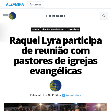
ALZAMIRA
Anuncie
CARUARU
Buscar 
Pular para o conteúdo
Caruaru
Eleições Municipais 2020
Raquel Lyra
Raquel Lyra participa
de reunião com
pastores de igrejas
evangélicas
Publicado Por:
Só Política
6 anos atrás