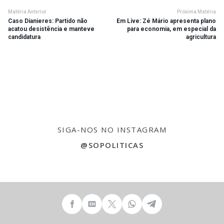
Matéria Anterior
Próxima Matéria
Caso Dianieres: Partido não
Em Live: Zé Mário apresenta plano
acatou desistência e manteve
para economia, em especial da
candidatura
agricultura
SIGA-NOS NO INSTAGRAM
@SOPOLITICAS