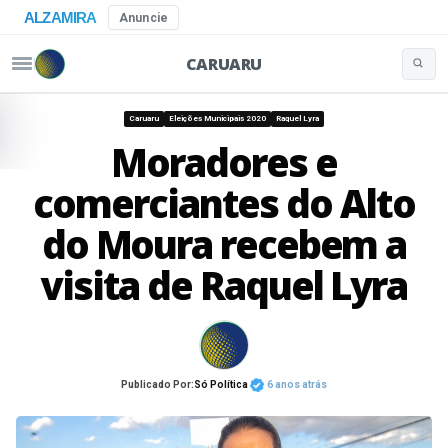
ALZAMIRA
Anuncie
CARUARU
Buscar 
Pular para o conteúdo
Caruaru
Eleições Municipais 2020
Raquel Lyra
Moradores e
comerciantes do Alto
do Moura recebem a
visita de Raquel Lyra
Publicado Por:
Só Política
6 anos atrás