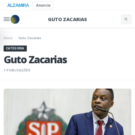
ALZAMIRA
Anuncie
GUTO ZACARIAS
Buscar 
Pular para o conteúdo
Início
›
Guto Zacarias
CATEGORIA
Guto Zacarias
1 PUBLICAÇÕES