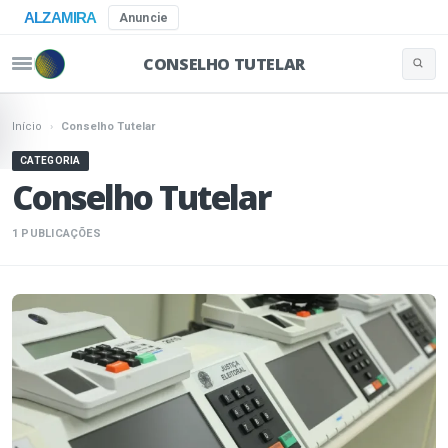
ALZAMIRA
Anuncie
CONSELHO TUTELAR
Buscar 
Pular para o conteúdo
Início
›
Conselho Tutelar
CATEGORIA
Conselho Tutelar
1 PUBLICAÇÕES