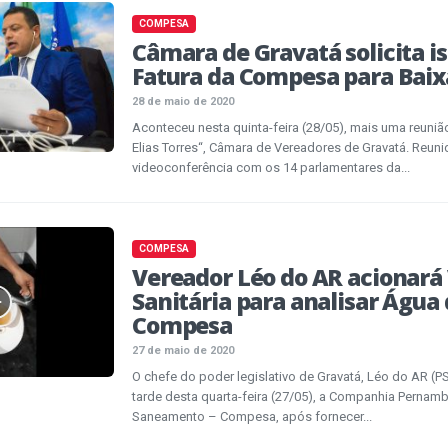
COMPESA
Câmara de Gravatá solicita i
Fatura da Compesa para Bai
28 de maio de 2020
Aconteceu nesta quinta-feira (28/05), mais uma reuniã
Elias Torres“, Câmara de Vereadores de Gravatá. Reuni
videoconferência com os 14 parlamentares da...
COMPESA
Vereador Léo do AR acionará 
Sanitária para analisar Água
Compesa
27 de maio de 2020
O chefe do poder legislativo de Gravatá, Léo do AR (
tarde desta quarta-feira (27/05), a Companhia Pernam
Saneamento – Compesa, após fornecer...