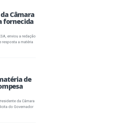
 da Câmara
a fornecida
A, enviou a redação
e resposta a matéria
matéria de
Compesa
Presidente da Câmara
licita do Governador