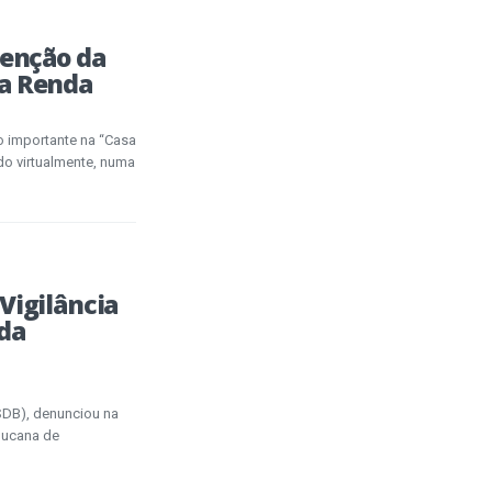
senção da
xa Renda
o importante na “Casa
do virtualmente, numa
Vigilância
 da
PSDB), denunciou na
bucana de