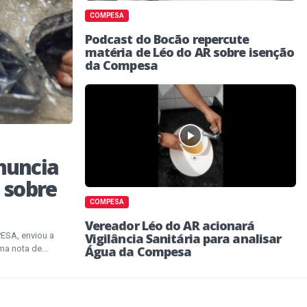
COMPESA
Podcast do Bocão repercute
matéria de Léo do AR sobre isenção
da Compesa
nuncia
 sobre
COMPESA
Vereador Léo do AR acionará
SA, enviou a
Vigilância Sanitária para analisar
ma nota de...
Água da Compesa