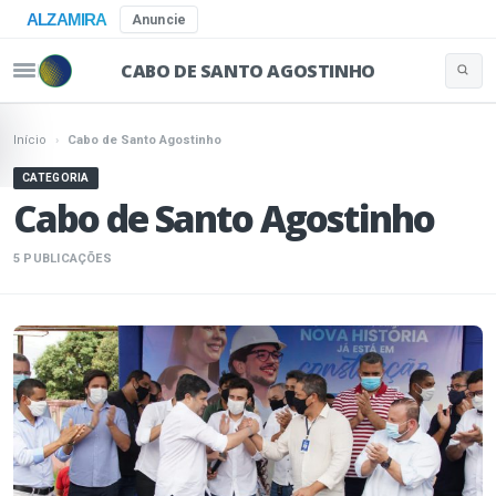
ALZAMIRA
Anuncie
CABO DE SANTO AGOSTINHO
Buscar 
Pular para o conteúdo
Início
›
Cabo de Santo Agostinho
CATEGORIA
Cabo de Santo Agostinho
5 PUBLICAÇÕES