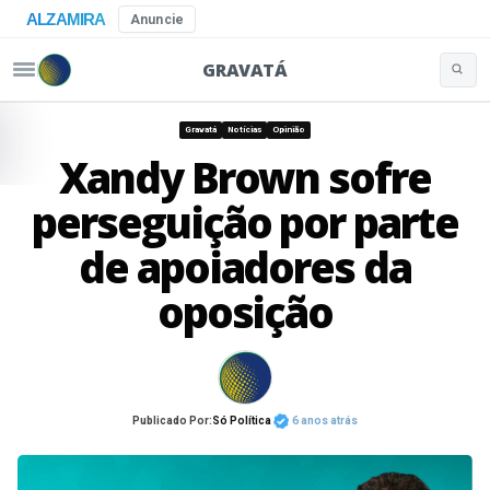
ALZAMIRA
Anuncie
GRAVATÁ
Buscar 
Pular para o conteúdo
Gravatá
Notícias
Opinião
Xandy Brown sofre
perseguição por parte
de apoiadores da
oposição
Publicado Por:
Só Política
6 anos atrás