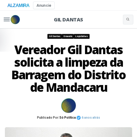
ALZAMIRA
Anuncie
GIL DANTAS
Buscar 
Pular para o conteúdo
Gil Dantas
Gravatá
Legislativo
Vereador Gil Dantas
solicita a limpeza da
Barragem do Distrito
de Mandacaru
Publicado Por:
Só Política
6 anos atrás