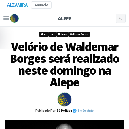
ALZAMIRA
Anuncie
ALEPE
Buscar 
Pular para o conteúdo
Alepe
Luto
Notícias
Waldemar Borges
Velório de Waldemar
Borges será realizado
neste domingo na
Alepe
Publicado Por:
Só Política
1 mês atrás