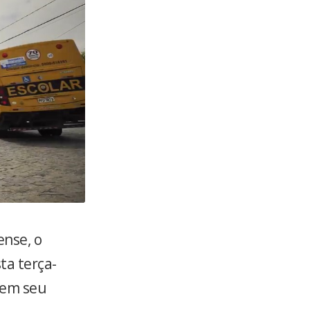
nse, o
ta terça-
o em seu