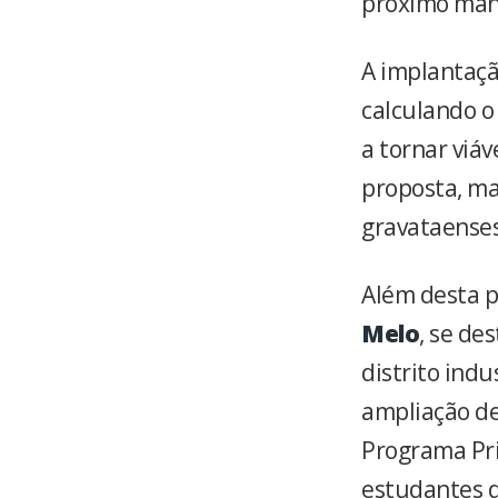
próximo man
A implantaçã
calculando o
a tornar viáv
proposta, ma
gravataenses
Além desta p
Melo
, se de
distrito ind
ampliação de
Programa Pr
estudantes d