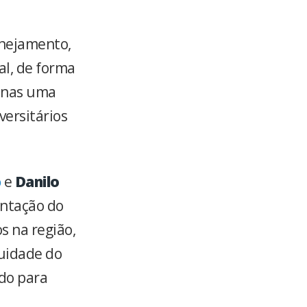
anejamento,
al, de forma
penas uma
versitários
o
e
Danilo
antação do
s na região,
nuidade do
do para