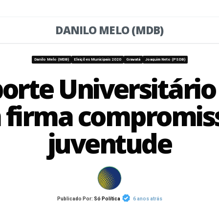
DANILO MELO (MDB)
Danilo Melo (MDB)
Eleições Municipais 2020
Gravatá
Joaquim Neto (PSDB)
orte Universitário 
 firma compromis
juventude
Publicado Por:
Só Política
6 anos atrás