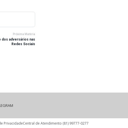
Próxima Matéria
e dos adversários nas
Redes Sociais
LEGRAM
 de Privacidade
Central de Atendimento (81) 99777-0277