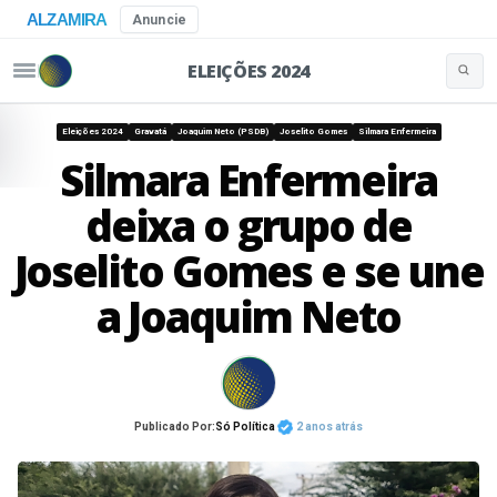
ALZAMIRA
Anuncie
ELEIÇÕES 2024
Buscar 
Pular para o conteúdo
Eleições 2024
Gravatá
Joaquim Neto (PSDB)
Joselito Gomes
Silmara Enfermeira
Silmara Enfermeira
deixa o grupo de
Joselito Gomes e se une
a Joaquim Neto
Publicado Por:
Só Política
2 anos atrás