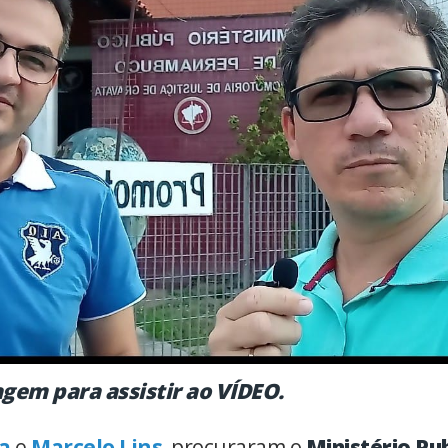
agem para assistir ao VÍDEO.
va
e
Marcelo Lins
, procuraram o
Ministério Pub