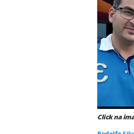
Click na im
Rodolfo Sil