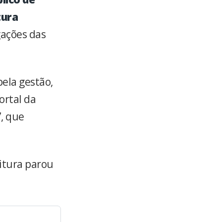
tura
gações das
pela gestão,
ortal da
7, que
eitura parou