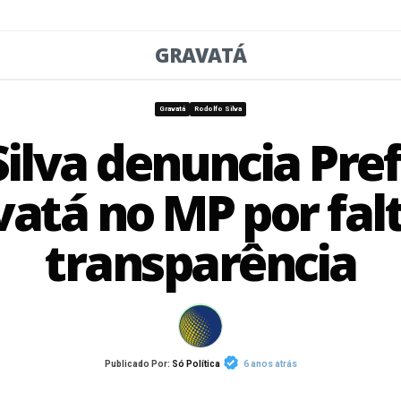
GRAVATÁ
Gravatá
Rodolfo Silva
Silva denuncia Pref
atá no MP por fal
transparência
Publicado Por:
Só Política
6 anos atrás