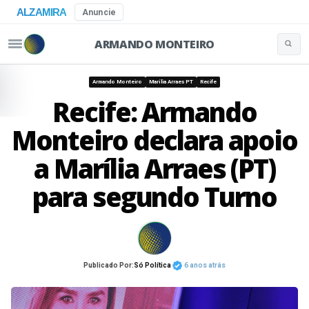
ALZAMIRA
Anuncie
ARMANDO MONTEIRO
Buscar 
Pular para o conteúdo
Armando Monteiro
Marília Arraes PT
Recife
Recife: Armando
Monteiro declara apoio
a Marília Arraes (PT)
para segundo Turno
Publicado Por:
Só Política
6 anos atrás