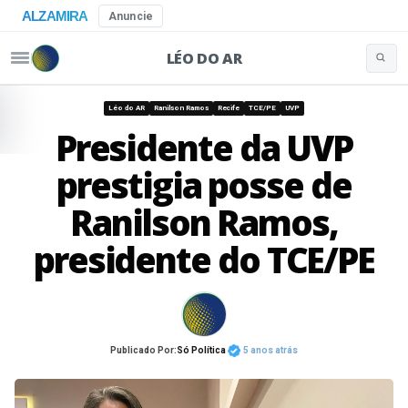
ALZAMIRA
Anuncie
LÉO DO AR
Buscar 
Pular para o conteúdo
Léo do AR
Ranilson Ramos
Recife
TCE/PE
UVP
Presidente da UVP
prestigia posse de
Ranilson Ramos,
presidente do TCE/PE
Publicado Por:
Só Política
5 anos atrás