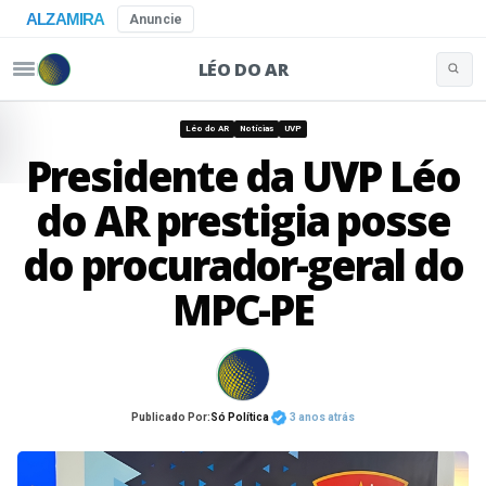
ALZAMIRA
Anuncie
LÉO DO AR
Buscar 
Pular para o conteúdo
Léo do AR
Notícias
UVP
Presidente da UVP Léo
do AR prestigia posse
do procurador-geral do
MPC-PE
Publicado Por:
Só Política
3 anos atrás