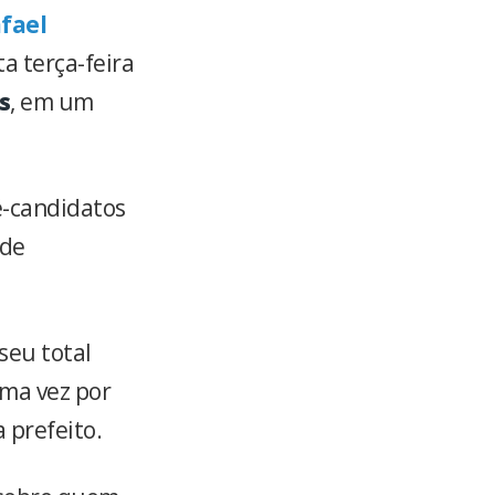
fael
a terça-feira
s
, em um
é-candidatos
 de
seu total
uma vez por
 prefeito.