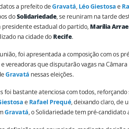
datos a prefeito de
Gravatá
,
Léo Giestosa
e
Ra
bos do
Solidariedade
, se reuniram na tarde dest
a presidente estadual do partido,
Marília Arrae
lizado na cidade do
Recife
.
união, foi apresentada a composição com os pr
 e vereadoras que disputarão vagas na Câmara
de
Gravatá
nessas eleições.
es foi bastante atenciosa com todos, reforçando 
Giestosa
e
Rafael Prequé
, deixando claro, de 
em
Gravatá
, o Solidariedade tem pré-candidato a