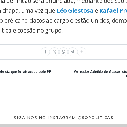
a definição será anunciada, mediante decisão
a chapa, uma vez que
Léo Giestosa
e
Rafael P
 pré-candidatos ao cargo e estão unidos, dem
ítica e coesão no grupo.
úde diz que foi abraçado pelo PP
Vereador Adeildo do Abacaxi dis
SIGA-NOS NO INSTAGRAM
@SOPOLITICAS