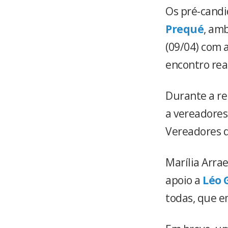
Os pré-candi
Prequé
, am
(09/04) com 
encontro rea
Durante a re
a vereadores
Vereadores 
Marília Arra
apoio a
Léo 
todas, que 