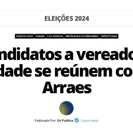
ELEIÇÕES 2024
Eleições 2024
Gravatá
Léo Giestosa
Marília Arraes (Solidariedade)
Rafael Prequé
ndidatos a veread
edade se reúnem co
Arraes
Publicado Por:
Só Política
2 anos atrás