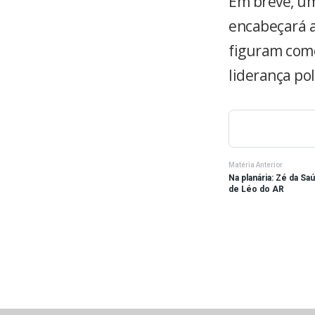
Em breve, um
encabeçará 
figuram como
liderança pol
Matéria Anterior
Na planária: Zé da Sa
de Léo do AR