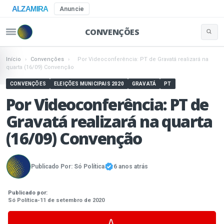
ALZAMIRA
Anuncie
CONVENÇÕES
Buscar 
Pular para o conteúdo
Início
›
Convenções
›
Por Videoconferência: PT de Gravatá realizará na
quarta (16/09) Convenção
CONVENÇÕES
ELEIÇÕES MUNICIPAIS 2020
GRAVATÁ
PT
Por Videoconferência: PT de
Gravatá realizará na quarta
(16/09) Convenção
Publicado Por:
Só Política
6 anos atrás
Publicado por:
Só Política
-
11 de setembro de 2020