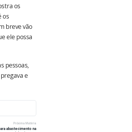
ostra os
é os
em breve vão
e ele possa
as pessoas,
 pregava e
Próxima Matéria
para abastecimento na