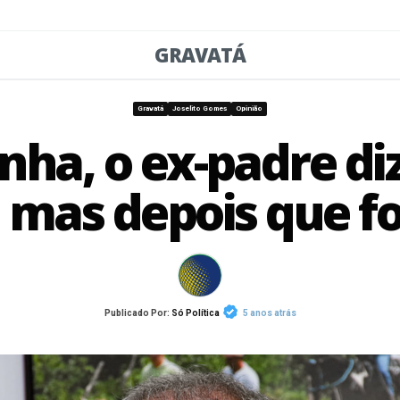
GRAVATÁ
Gravatá
Joselito Gomes
Opinião
a, o ex-padre diz
 mas depois que fo
Publicado Por:
Só Política
5 anos atrás