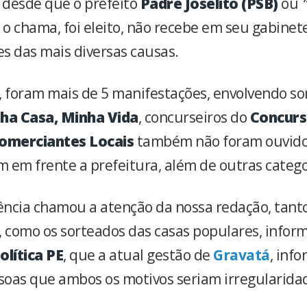
, desde que o prefeito
Padre Joselito (PSB)
ou
“
o chama, foi eleito, não recebe em seu gabinet
s das mais diversas causas.
, foram mais de 5 manifestações, envolvendo so
ha Casa, Minha Vida
, concurseiros do
Concurs
omerciantes Locais
também não foram ouvido
 em frente a prefeitura, além de outras catego
ncia chamou a atenção da nossa redação, tanto
, como os sorteados das casas populares, infor
olítica PE
, que a atual gestão de
Gravatá
, inf
oas que ambos os motivos seriam irregularida