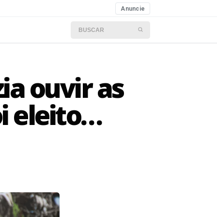
Anuncie
Buscar por:
ia ouvir as
i eleito…