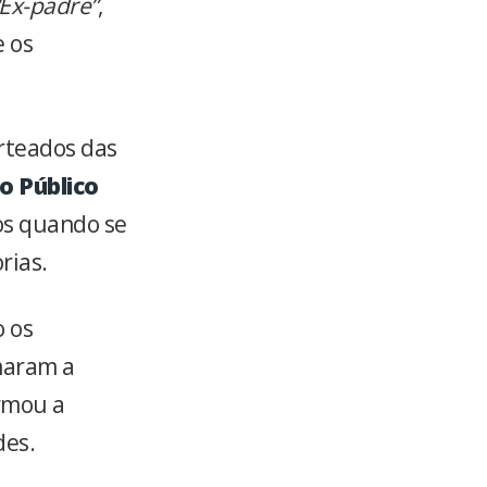
Ex-padre”
,
e os
rteados das
o Público
s quando se
rias.
 os
maram a
ormou a
des.