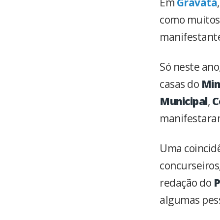
Em
Gravatá
como muitos 
manifestante
Só neste ano
casas do
Min
Municipal
,
C
manifestaram
Uma coincidê
concurseiros
redação do
P
algumas pess