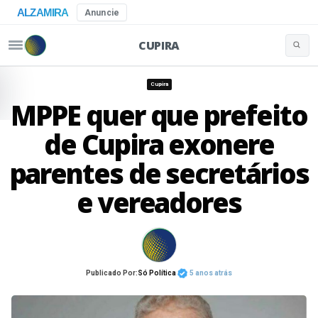
ALZAMIRA
Anuncie
CUPIRA
Buscar 
Pular para o conteúdo
Cupira
MPPE quer que prefeito
de Cupira exonere
parentes de secretários
e vereadores
Publicado Por:
Só Política
5 anos atrás