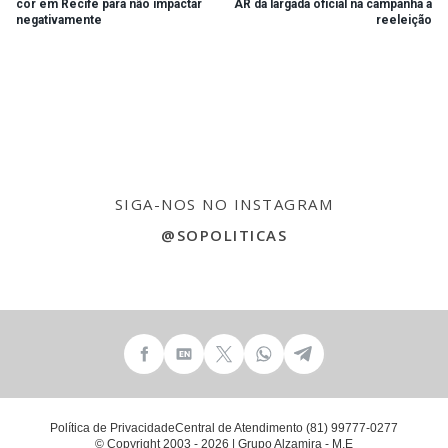
cor em Recife para não impactar
AR da largada oficial na campanha a
negativamente
reeleição
SIGA-NOS NO INSTAGRAM
@SOPOLITICAS
Política de Privacidade
Central de Atendimento (81) 99777-0277
© Copyright 2003 - 2026 | Grupo Alzamira - M.E