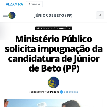
ALZAMIRA
Anuncie
JÚNIOR DE BETO (PP)
Buscar 
Pular para o conteúdo
Júnior de Beto (PP)
Palmares
PP
Ministério Público
solicita impugnação da
candidatura de Júnior
de Beto (PP)
Publicado Por:
Só Política
6 anos atrás