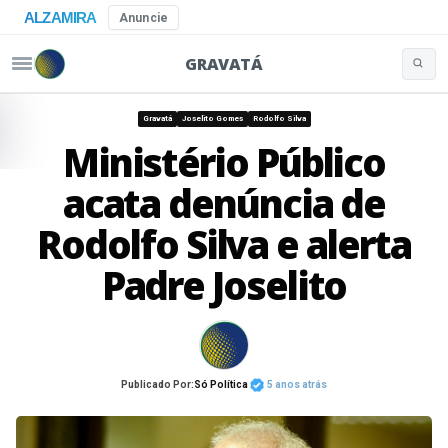
ALZAMIRA
Anuncie
GRAVATÁ
Buscar 
Pular para o conteúdo
Gravatá
Joselito Gomes
Rodolfo Silva
Ministério Público
acata denúncia de
Rodolfo Silva e alerta
Padre Joselito
Publicado Por:
Só Política
5 anos atrás