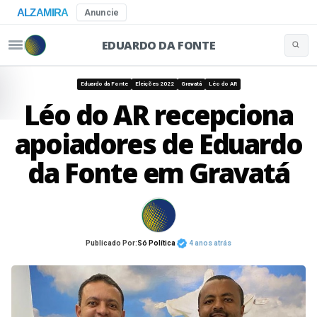
ALZAMIRA
Anuncie
EDUARDO DA FONTE
Buscar 
Pular para o conteúdo
Eduardo da Fonte
Eleições 2022
Gravatá
Léo do AR
Léo do AR recepciona
apoiadores de Eduardo
da Fonte em Gravatá
Publicado Por:
Só Política
4 anos atrás