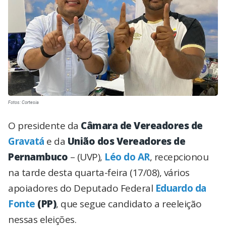
Fotos: Cortesia
O presidente da
Câmara de Vereadores de
Gravatá
e da
União dos Vereadores de
Pernambuco
– (UVP),
Léo do AR
, recepcionou
na tarde desta quarta-feira (17/08), vários
apoiadores do Deputado Federal
Eduardo da
Fonte
(PP)
, que segue candidato a reeleição
nessas eleições.