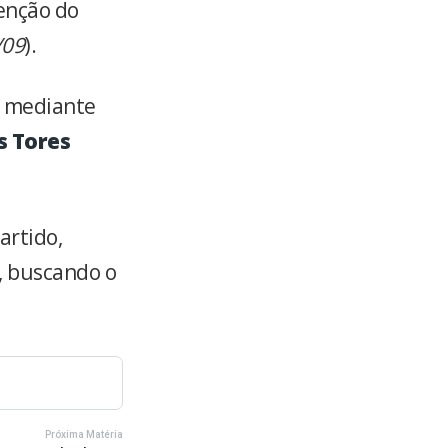
enção do
/09
).
e mediante
as Tores
artido,
, buscando o
Próxima Matéria