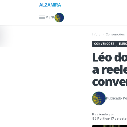
Pular para o conteúdo
ALZAMIRA
MENU
Início
›
Convenções
CONVENÇÕES
ELEI
Léo d
a reel
conve
Publicado Po
Publicado por:
Só Política
-
17 de sete