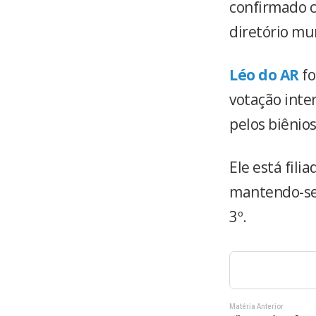
confirmado c
diretório mu
Léo do AR
fo
votação inte
pelos biênios
Ele está fili
mantendo-se 
3º.
Matéria Anterior