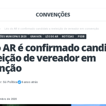
CONVENÇÕES
›
Léo do AR é confirmado candidato a reeleição de vereador em convenção
ÇÕES MUNICIPAIS 2020
GRAVATÁ
LÉO DO AR
NOTÍCIAS
PSDB
o AR é confirmado cand
eição de vereador em
nção
r:
Só Política
6 anos atrás
mbro de 2020