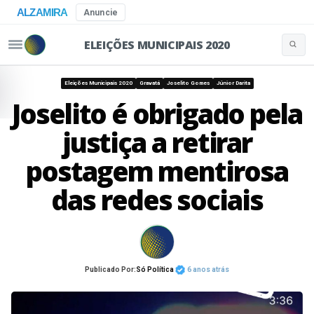
ALZAMIRA
Anuncie
ELEIÇÕES MUNICIPAIS 2020
Buscar 
Pular para o conteúdo
Eleições Municipais 2020
Gravatá
Joselito Gomes
Júnior Darita
Joselito é obrigado pela
justiça a retirar
postagem mentirosa
das redes sociais
Publicado Por:
Só Política
6 anos atrás