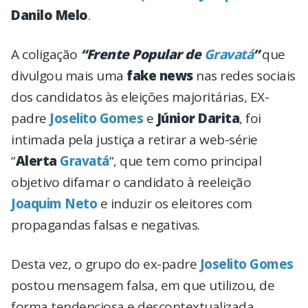
Danilo Melo
.
A coligação
“Frente Popular de
Gravatá
”
que
divulgou mais uma
fake news
nas redes sociais
dos candidatos às eleições majoritárias, EX-
padre
Joselito Gomes
e
Júnior Darita
, foi
intimada pela justiça a retirar a web-série
“
Alerta
Gravatá
“, que tem como principal
objetivo difamar o candidato à reeleição
Joaquim Neto
e induzir os eleitores com
propagandas falsas e negativas.
Desta vez, o grupo do ex-padre
Joselito Gomes
postou mensagem falsa, em que utilizou, de
forma tendenciosa e descontextualizada,