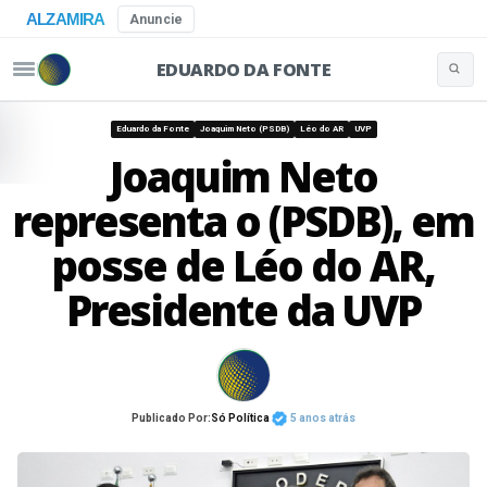
ALZAMIRA
Anuncie
EDUARDO DA FONTE
Buscar 
Pular para o conteúdo
Eduardo da Fonte
Joaquim Neto (PSDB)
Léo do AR
UVP
Joaquim Neto
representa o (PSDB), em
posse de Léo do AR,
Presidente da UVP
Publicado Por:
Só Política
5 anos atrás