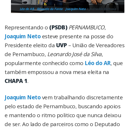
Léo do AR
–
Eduardo da Fonte
–
Joaquim Neto
e Josinaldo Barbosa
Representando o
(PSDB)
PERNAMBUCO
,
Joaquim Neto
esteve presente na posse do
Presidente eleito da
UVP
– União de Vereadores
de Pernambuco,
Leonardo José da Silva
,
popularmente conhecido como
Léo do AR
, que
também empossou a nova mesa eleita na
CHAPA 1
.
Joaquim Neto
vem trabalhando discretamente
pelo estado de Pernambuco, buscando apoios
e mantendo o ritmo politico que nunca deixou
de ser. Ao lado de parceiros como o Deputado