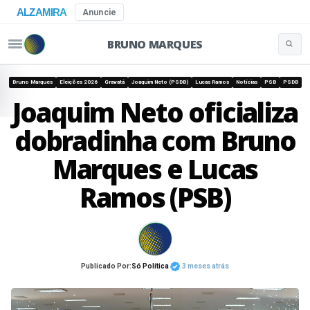
ALZAMIRA
Anuncie
BRUNO MARQUES
Buscar 
Pular para o conteúdo
Bruno Marques
Eleições 2026
Gravatá
Joaquim Neto (PSDB)
Lucas Ramos
Notícias
PSB
PSDB
Joaquim Neto oficializa
dobradinha com Bruno
Marques e Lucas
Ramos (PSB)
Publicado Por:
Só Política
3 meses atrás