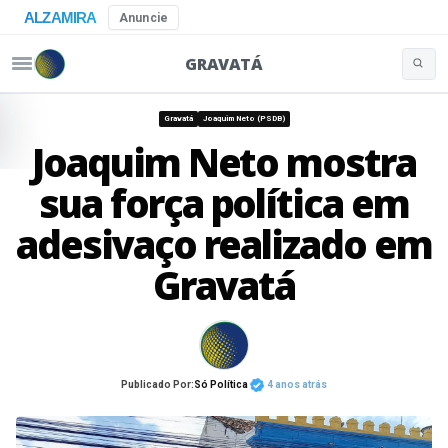
ALZAMIRA
Anuncie
GRAVATÁ
Buscar 
Pular para o conteúdo
Gravatá
Joaquim Neto (PSDB)
Joaquim Neto mostra
sua força política em
adesivaço realizado em
Gravatá
Publicado Por:
Só Política
4 anos atrás