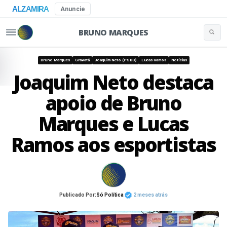
ALZAMIRA
Anuncie
BRUNO MARQUES
Buscar 
Pular para o conteúdo
Bruno Marques
Gravatá
Joaquim Neto (PSDB)
Lucas Ramos
Notícias
Joaquim Neto destaca
apoio de Bruno
Marques e Lucas
Ramos aos esportistas
Publicado Por:
Só Política
2 meses atrás