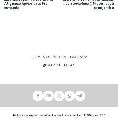
AR garante Apoios a sua Pré-
nesta terça-feira (15) quem apoia
campanha
na majoritária
SIGA-NOS NO INSTAGRAM
@SOPOLITICAS
Política de Privacidade
Central de Atendimento (81) 99777-0277