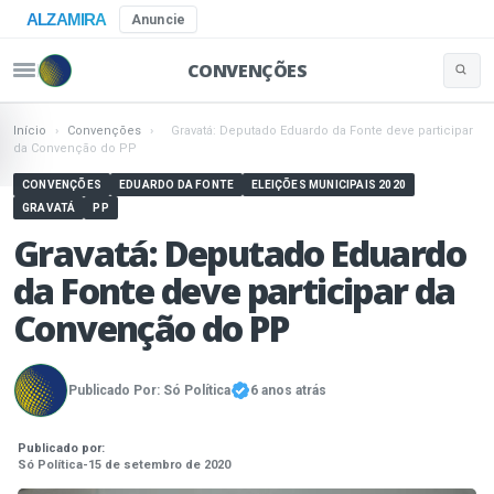
ALZAMIRA
Anuncie
CONVENÇÕES
Buscar 
Pular para o conteúdo
Início
›
Convenções
›
Gravatá: Deputado Eduardo da Fonte deve participar
da Convenção do PP
CONVENÇÕES
EDUARDO DA FONTE
ELEIÇÕES MUNICIPAIS 2020
GRAVATÁ
PP
Gravatá: Deputado Eduardo
da Fonte deve participar da
Convenção do PP
Publicado Por:
Só Política
6 anos atrás
Publicado por:
Só Política
-
15 de setembro de 2020