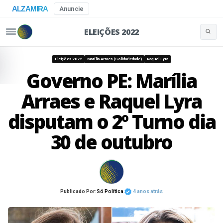
ALZAMIRA
Anuncie
ELEIÇÕES 2022
Buscar 
Pular para o conteúdo
Eleições 2022
Marília Arraes (Solidariedade)
Raquel Lyra
Governo PE: Marília
Arraes e Raquel Lyra
disputam o 2º Turno dia
30 de outubro
Publicado Por:
Só Política
4 anos atrás