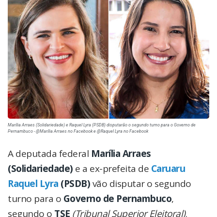
Marília Arraes (Solidariedade) e Raquel Lyra (PSDB) disputarão o segundo turno para o Governo de
Pernambuco - @Marília Arraes no Facebook e @Raquel Lyra no Facebook
A deputada federal
Marília Arraes
(Solidariedade)
e a ex-prefeita de
Caruaru
Raquel Lyra
(PSDB)
vão disputar o segundo
turno para o
Governo de Pernambuco
,
segundo o
TSE
(Tribunal Superior Eleitoral)
.