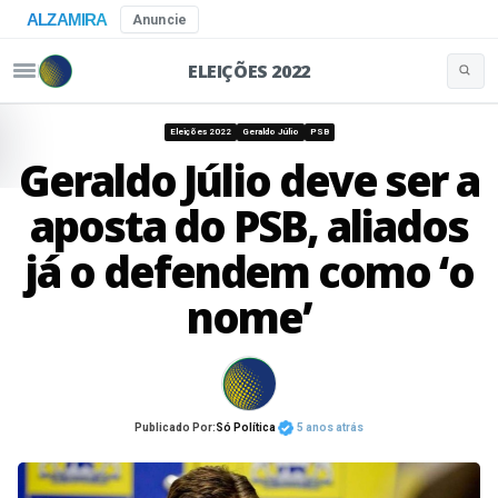
ALZAMIRA
Anuncie
ELEIÇÕES 2022
Buscar 
Pular para o conteúdo
Eleições 2022
Geraldo Júlio
PSB
Geraldo Júlio deve ser a
aposta do PSB, aliados
já o defendem como ‘o
nome’
Publicado Por:
Só Política
5 anos atrás