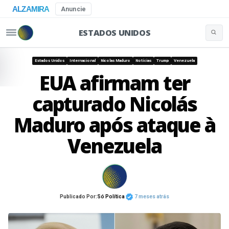
ALZAMIRA
Anuncie
ESTADOS UNIDOS
Buscar 
Pular para o conteúdo
Estados Unidos
Internacional
Nicolas Maduro
Notícias
Trump
Venezuela
EUA afirmam ter
capturado Nicolás
Maduro após ataque à
Venezuela
Publicado Por:
Só Política
7 meses atrás