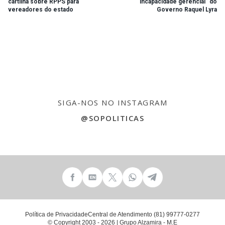
cartilha sobre RPPS para
“incapacidade gerencial” do
vereadores do estado
Governo Raquel Lyra
SIGA-NOS NO INSTAGRAM
@SOPOLITICAS
Política de Privacidade
Central de Atendimento (81) 99777-0277
© Copyright 2003 - 2026 | Grupo Alzamira - M.E