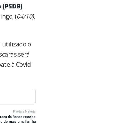
o
(PSDB)
,
ngo, (
04/10)
,
 utilizado o
scaras será
ate à Covid-
Próxima Matéria
iraca da Banca recebe
io de mais uma família