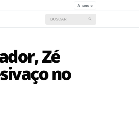
Anuncie
Buscar por:
ador, Zé
esivaço no