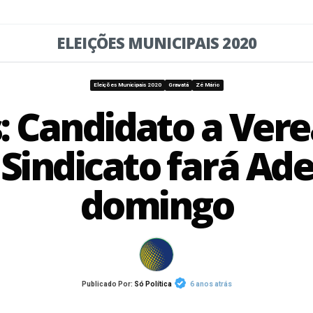
ELEIÇÕES MUNICIPAIS 2020
Eleições Municipais 2020
Gravatá
Zé Mário
s: Candidato a Vere
Sindicato fará Ad
domingo
Publicado Por:
Só Política
6 anos atrás