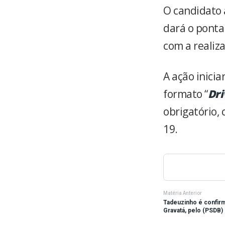
O candidato 
dará o ponta
com a realiz
A ação inicia
formato “
Dri
obrigatório,
19.
Matéria Anterior
Tadeuzinho é confir
Gravatá, pelo (PSDB)