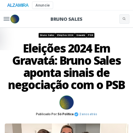
ALZAMIRA
Anuncie
BRUNO SALES
Buscar 
Pular para o conteúdo
Bruno Sales
Eleições 2024
Gravatá
PSB
Eleições 2024 Em
Gravatá: Bruno Sales
aponta sinais de
negociação com o PSB
Publicado Por:
Só Política
2 anos atrás