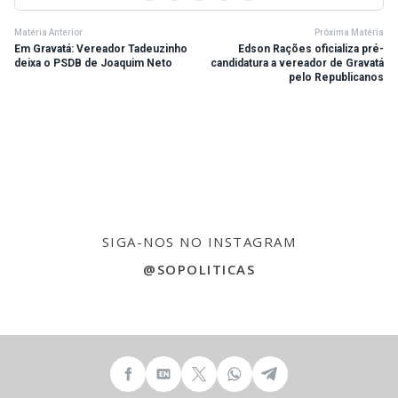
Matéria Anterior
Próxima Matéria
Em Gravatá: Vereador Tadeuzinho
Edson Rações oficializa pré-
deixa o PSDB de Joaquim Neto
candidatura a vereador de Gravatá
pelo Republicanos
SIGA-NOS NO INSTAGRAM
@SOPOLITICAS