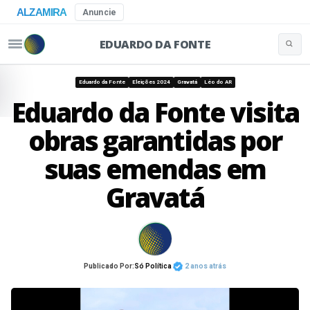
ALZAMIRA
Anuncie
EDUARDO DA FONTE
Buscar 
Pular para o conteúdo
Eduardo da Fonte
Eleições 2024
Gravatá
Léo do AR
Eduardo da Fonte visita
obras garantidas por
suas emendas em
Gravatá
Publicado Por:
Só Política
2 anos atrás