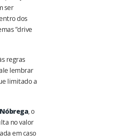
m ser
dentro dos
emas “drive
às regras
Vale lembrar
e limitado a
 Nóbrega
, o
ta no valor
icada em caso