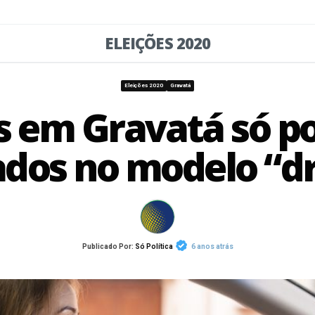
ELEIÇÕES 2020
Eleições 2020
Gravatá
s em Gravatá só p
ados no modelo “dr
Publicado Por:
Só Política
6 anos atrás