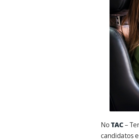
No
TAC
– Te
candidatos e