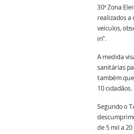
30ª Zona Elei
realizados a 
veículos, ob
in”.
A medida vis
sanitárias pa
também que a
10 cidadãos.
Segundo o TA
descumprimen
de 5 mil a 20