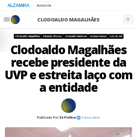
ALZAMIRA
Anuncie
CLODOALDO MAGALHÃES
Buscar 
Pular para o conteúdo
Clodoaldo Magalhães
Eduardo Afonso
Josinaldo Barbosa
Josivan Xavier
Léo do AR
Clodoaldo Magalhães
recebe presidente da
UVP e estreita laço com
a entidade
Publicado Por:
Só Política
5 anos atrás