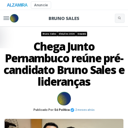
ALZAMIRA
Anuncie
BRUNO SALES
Buscar 
Pular para o conteúdo
Bruno Sales
Eleições 2026
Gravatá
Chega Junto
Pernambuco reúne pré-
candidato Bruno Sales e
lideranças
Publicado Por:
Só Política
2 meses atrás