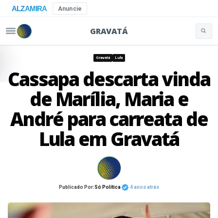
ALZAMIRA
Anuncie
GRAVATÁ
Buscar 
Pular para o conteúdo
Gravatá
Lula
Cassapa descarta vinda
de Marília, Maria e
André para carreata de
Lula em Gravatá
Publicado Por:
Só Política
4 anos atrás