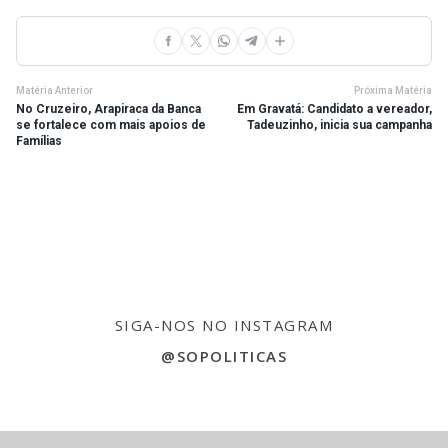
Matéria Anterior
Próxima Matéria
No Cruzeiro, Arapiraca da Banca
Em Gravatá: Candidato a vereador,
se fortalece com mais apoios de
Tadeuzinho, inicia sua campanha
Famílias
SIGA-NOS NO INSTAGRAM
@SOPOLITICAS