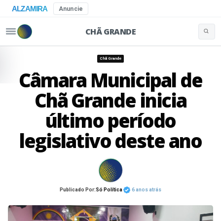
ALZAMIRA
Anuncie
CHÃ GRANDE
Buscar 
Pular para o conteúdo
Chã Grande
Câmara Municipal de
Chã Grande inicia
último período
legislativo deste ano
Publicado Por:
Só Política
6 anos atrás