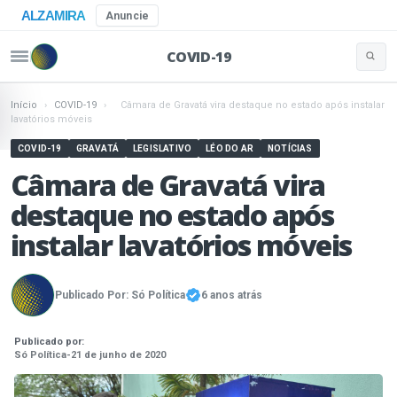
ALZAMIRA
Anuncie
COVID-19
Buscar 
Pular para o conteúdo
Início
›
COVID-19
›
Câmara de Gravatá vira destaque no estado após instalar
lavatórios móveis
COVID-19
GRAVATÁ
LEGISLATIVO
LÉO DO AR
NOTÍCIAS
Câmara de Gravatá vira
destaque no estado após
instalar lavatórios móveis
Publicado Por:
Só Política
6 anos atrás
Publicado por:
Só Política
-
21 de junho de 2020