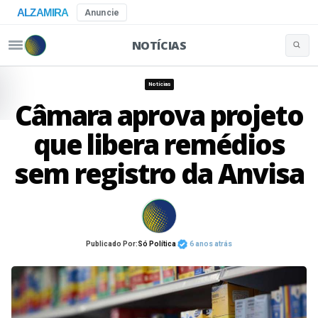
ALZAMIRA
Anuncie
NOTÍCIAS
Buscar 
Pular para o conteúdo
Notícias
Câmara aprova projeto
que libera remédios
sem registro da Anvisa
Publicado Por:
Só Política
6 anos atrás